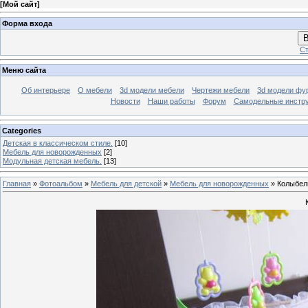
[
Мой сайт
]
Форма входа
В
Ст
Меню сайта
Об интерьере
О мебели
3d модели мебели
Чертежи мебели
3d модели фу
Новости
Наши работы
Форум
Самодельные инстр
Categories
Детская в классическом стиле.
[10]
Мебель для новорожденных
[2]
Модульная детская мебель.
[13]
Главная
»
Фотоальбом
»
Мебель для детской
»
Мебель для новорожденных
» Колыбел