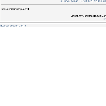
« Предыдущая
|
4228
4229
4230
4231
Всего комментариев
:
0
Добавлять комментарии могу
[
Р
Полная версия сайта