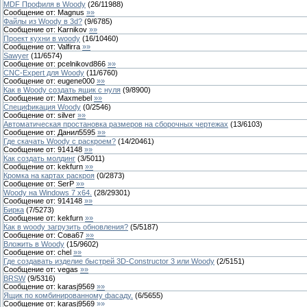
MDF Профиля в Woody
(
26
/
11988
)
Сообщение от:
Magnus
»»
Файлы из Woody в 3d?
(
9
/
6785
)
Сообщение от:
Karnikov
»»
Проект кухни в woody
(
16
/
10460
)
Сообщение от:
Valfirra
»»
Sawyer
(
11
/
6574
)
Сообщение от:
pcelnikovd866
»»
CNC-Expert для Woody
(
11
/
6760
)
Сообщение от:
eugene000
»»
Как в Woody создать ящик с нуля
(
9
/
8900
)
Сообщение от:
Maxmebel
»»
Спецификация Woody
(
0
/
2546
)
Сообщение от:
silver
»»
Автоматическая простановка размеров на сборочных чертежах
(
13
/
6103
)
Сообщение от:
Данил5595
»»
Где скачать Woody с раскроем?
(
14
/
20461
)
Сообщение от:
914148
»»
Как создать молдинг
(
3
/
5011
)
Сообщение от:
kekfurn
»»
Кромка на картах раскроя
(
0
/
2873
)
Сообщение от:
SerP
»»
Woody на Windows 7 х64.
(
28
/
29301
)
Сообщение от:
914148
»»
Бирка
(
7
/
5273
)
Сообщение от:
kekfurn
»»
Как в woody загрузить обновления?
(
5
/
5187
)
Сообщение от:
Сова67
»»
Вложить в Woody
(
15
/
9602
)
Сообщение от:
chel
»»
Где создавать изделие быстрей 3D-Constructor 3 или Woody
(
2
/
5151
)
Сообщение от:
vegas
»»
BRSW
(
9
/
5316
)
Сообщение от:
karasj9569
»»
Ящик по комбинированному фасаду.
(
6
/
5655
)
Сообщение от:
karasj9569
»»