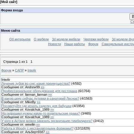
[
Мой сайт
]
Форма входа
В
Ст
Меню сайта
Об интерьере
О мебели
3d модели мебели
Чертежи мебели
3d модели фу
Новости
Наши работы
Форум
Самодельные инстр
Страница
1
из
1
1
Форум
»
САПР
»
InteAr
InteAr
Лечение зубов во сне: какие преимущества?
(
4
/
592
)
Сообщение от:
Andrew99
»»
Профессиональное оборудование для ресторана
(
6
/
1764
)
Сообщение от:
liannan_liannan
»»
В какую цену сейчас путевки в санаторий Лесное?
(
4
/
1563
)
Сообщение от:
MikeBy
»»
Посоветуйте где искать сиделку для бабушки
(
4
/
1954
)
Сообщение от:
Kovalchuk_1989
»»
На гидроцикл нужны какие-то водительские права?
(
3
/
465
)
Сообщение от:
Kovalchuk_1989
»»
У кого в Астане можно заказать организацию тимбилдинга?
(
2
/
412
)
Сообщение от:
wewilin
»»
Работа в Woody с нестандартными формами!?
(
12
/
11829
)
Сообщение от:
Альберт6587
»»