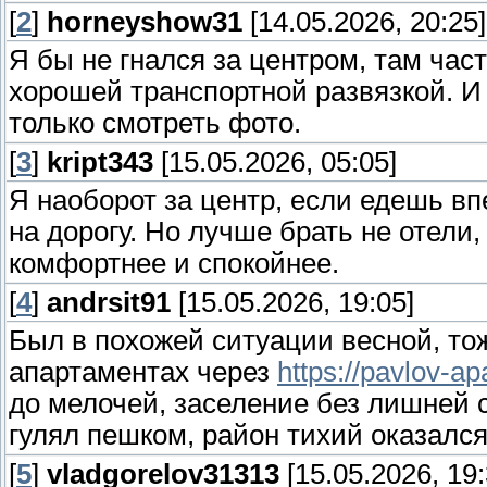
[
2
]
horneyshow31
[14.05.2026, 20:25]
Я бы не гнался за центром, там час
хорошей транспортной развязкой. И 
только смотреть фото.
[
3
]
kript343
[15.05.2026, 05:05]
Я наоборот за центр, если едешь вп
на дорогу. Но лучше брать не отели
комфортнее и спокойнее.
[
4
]
andrsit91
[15.05.2026, 19:05]
Был в похожей ситуации весной, тож
апартаментах через
https://pavlov-apa
до мелочей, заселение без лишней с
гулял пешком, район тихий оказался
[
5
]
vladgorelov31313
[15.05.2026, 19: