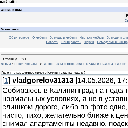
[
Мой сайт
]
Форма входа
В
Ст
Меню сайта
Об интерьере
О мебели
3d модели мебели
Чертежи мебели
3d модели фу
Новости
Наши работы
Форум
Самодельные инстр
Страница
1
из
1
1
Форум
»
Проектирование.
»
Где снять комфортное жилье в Калининграде на неделю?
Где снять комфортное жилье в Калининграде на неделю?
[
1
]
vladgorelov31313
[14.05.2026, 17:
Собираюсь в Калининград на неделю 
нормальных условиях, а не в устав
слишком дорого, либо по фото одно,
чисто, тихо, желательно ближе к це
снимал апартаменты недавно, подс