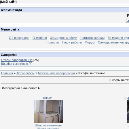
[
Мой сайт
]
Форма входа
В
Ст
Меню сайта
Об интерьере
О мебели
3d модели мебели
Чертежи мебели
3d модели фу
Новости
Наши работы
Форум
Самодельные инстр
Categories
Столы лабораторные
[25]
Шкафы вытяжные
[4]
Главная
»
Фотоальбом
»
Мебель для лаборатории
» Шкафы вытяжные
Шкафы вытяж
Фотографий в альбоме
:
4
ШВ-01
Шф
Шкафы вытяжные
Шафа витяжна