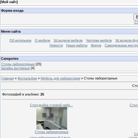
[
Мой сайт
]
Форма входа
В
Ст
Меню сайта
Об интерьере
О мебели
3d модели мебели
Чертежи мебели
3d модели фу
Новости
Наши работы
Форум
Самодельные инстр
Categories
Столы лабораторные
[25]
Шкафы вытяжные
[4]
Главная
»
Фотоальбом
»
Мебель для лаборатории
» Столы лабораторные
Сто
Фотографий в альбоме
:
25
Стол-мойка угловой лабо...
Стол 
Столы лабораторные
Ст
стол лабораторный 4 ящи...
столы