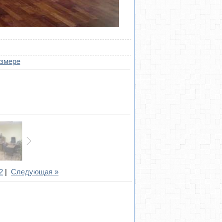
азмере
2
|
Следующая »