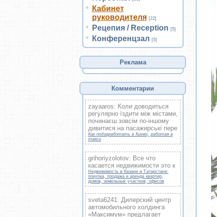
Кабинет
руководителя
[22]
Рецепия / Reception
[5]
Конференцзал
[5]
Реклама
Комментарии
zayaaros: Коли доводиться
регулярно їздити між містами,
починаєш зовсім по-іншому
дивитися на пасажирські пере
Как подзаработать в Киеве, работая в
такси
grihoriyzolotov: Все что
касается недвижимости это к
Недвижимость в Казани и Татарстане:
покупка, продажа и аренда квартир,
домов, земельных участков, офисов
sveta6241: Дилерский центр
автомобильного холдинга
«Максимум» предлагает