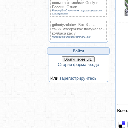
новые автомобили Geely в
России. Ознак
Комерційний лінолеум: характеристики
та переваги
grihoriyzolotov: Вот бы на
таких мясорубках получалась
колбаса как у
Мясорубки профессиональные
Войти
Войти через uID
Старая форма входа
Или
зарегистрируйтесь
Всег