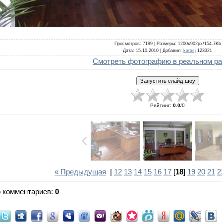
Просмотров
: 7199 |
Размеры
: 1200x902px/154.7Kb
Дата
: 15.10.2010 |
Добавил
:
karasj
123321
Смотреть фотографию в реальном р
Рейтинг
:
0.0
/
0
« Предыдущая
|
12
13
14
15
16
17
[
18
]
19
20
21
2
о комментариев
:
0