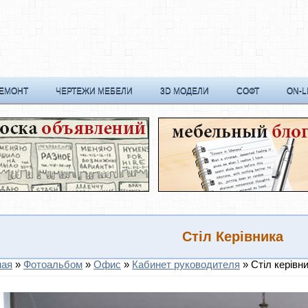
РЕМОНТ
ЧЕРТЕЖИ МЕБЕЛИ
3D МОДЕЛИ
СОФТ
ON-L
Стіл Керівника
ная
»
Фотоальбом
»
Офис
»
Кабинет руководителя
» Стіл керівн