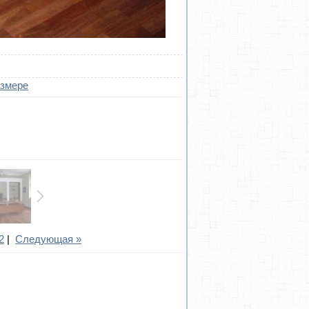
азмере
2
|
Следующая »