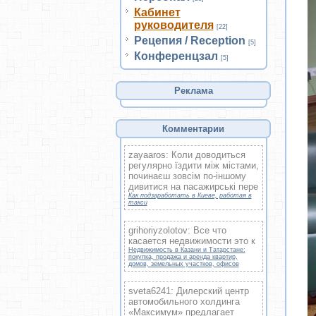
Кабинет
руководителя
[22]
Рецепия / Reception
[5]
Конференцзал
[5]
Реклама
Комментарии
zayaaros: Коли доводиться
регулярно їздити між містами,
починаєш зовсім по-іншому
дивитися на пасажирські пере
Как подзаработать в Киеве, работая в
такси
grihoriyzolotov: Все что
касается недвижимости это к
Недвижимость в Казани и Татарстане:
покупка, продажа и аренда квартир,
домов, земельных участков, офисов
sveta6241: Дилерский центр
автомобильного холдинга
«Максимум» предлагает