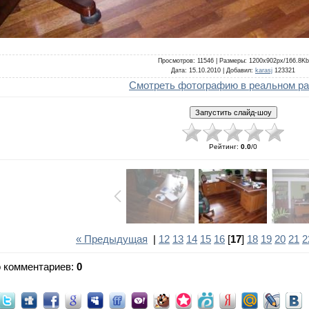
Просмотров
: 11546 |
Размеры
: 1200x902px/166.8Kb
Дата
: 15.10.2010 |
Добавил
:
karasj
123321
Смотреть фотографию в реальном р
Рейтинг
:
0.0
/
0
« Предыдущая
|
12
13
14
15
16
[
17
]
18
19
20
21
2
о комментариев
:
0