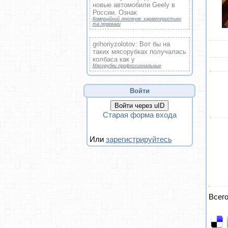
новые автомобили Geely в
России. Ознак
Комерційний лінолеум: характеристики
та переваги
grihoriyzolotov: Вот бы на
таких мясорубках получалась
колбаса как у
Мясорубки профессиональные
Войти
Войти через uID
Старая форма входа
Или
зарегистрируйтесь
Всег