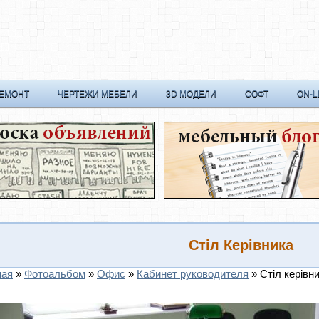
РЕМОНТ
ЧЕРТЕЖИ МЕБЕЛИ
3D МОДЕЛИ
СОФТ
ON-L
Стіл Керівника
ная
»
Фотоальбом
»
Офис
»
Кабинет руководителя
» Стіл керівн