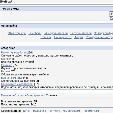
[
Мой сайт
]
Форма входа
В
Ст
Меню сайта
Об интерьере
О мебели
3d модели мебели
Чертежи мебели
3d модели фу
Новости
Наши работы
Форум
Самодельные инстр
Categories
Ремонтные работы
[256]
Описание работ по ремонту и реконструкции квартиры.
Кухня
[46]
Все что связано с кухней.
Спальня
[35]
Идеи интерьера спальной комнаты.
Разное
[87]
Общие вопросы интерьера и мебели
Ванная комната.
[48]
Об интерьере ванных комнат.
Сантехника и отопление.
[37]
Водоснабжение, канализация, отопление, кондиционирование и вентиляция - своими 
Главная
»
Статьи
»
О интерьере
» Спальня
В категории материалов
:
35
Показано материалов
:
1-10
Сортировать по
:
Дате
·
Названию
·
Рейтингу
·
Коментариям
·
Просмотрам