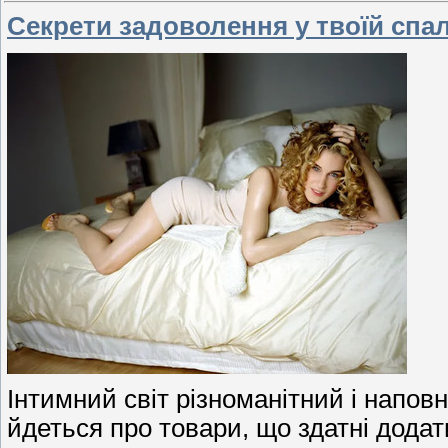
Секрети задоволення у твоїй спа
Інтимний світ різноманітний і напов
йдеться про товари, що здатні додат