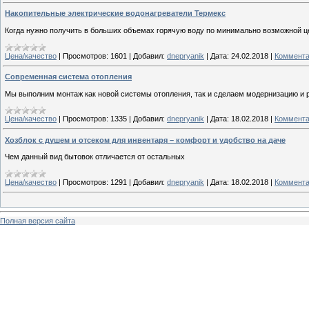
Накопительные электрические водонагреватели Термекс
Когда нужно получить в больших объемах горячую воду по минимально возможной ц
Цена/качество
|
Просмотров:
1601
|
Добавил:
dnepryanik
|
Дата:
24.02.2018
|
Коммента
Современная система отопления
Мы выполним монтаж как новой системы отопления, так и сделаем модернизацию и 
Цена/качество
|
Просмотров:
1335
|
Добавил:
dnepryanik
|
Дата:
18.02.2018
|
Коммента
Хозблок с душем и отсеком для инвентаря – комфорт и удобство на даче
Чем данный вид бытовок отличается от остальных
Цена/качество
|
Просмотров:
1291
|
Добавил:
dnepryanik
|
Дата:
18.02.2018
|
Коммента
Полная версия сайта