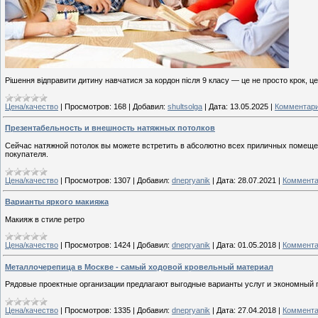
Рішення відправити дитину навчатися за кордон після 9 класу — це не просто крок, ц
Цена/качество
|
Просмотров:
168
|
Добавил:
shultsolga
|
Дата:
13.05.2025
|
Комментари
Презентабельность и внешность натяжных потолков
Сейчас натяжной потолок вы можете встретить в абсолютно всех приличных помещени
покупателя.
Цена/качество
|
Просмотров:
1307
|
Добавил:
dnepryanik
|
Дата:
28.07.2021
|
Коммента
Варианты яркого макияжа
Макияж в стиле ретро
Цена/качество
|
Просмотров:
1424
|
Добавил:
dnepryanik
|
Дата:
01.05.2018
|
Коммента
Металлочерепица в Москве - самый ходовой кровельный материал
Рядовые проектные организации предлагают выгодные варианты услуг и экономный 
Цена/качество
|
Просмотров:
1335
|
Добавил:
dnepryanik
|
Дата:
27.04.2018
|
Коммента