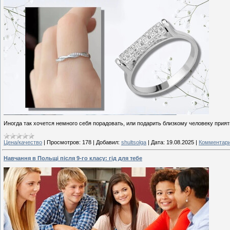
Иногда так хочется немного себя порадовать, или подарить близкому человеку прия
Цена/качество
|
Просмотров:
178
|
Добавил:
shultsolga
|
Дата:
19.08.2025
|
Комментари
Навчання в Польщі після 9-го класу: гід для тебе