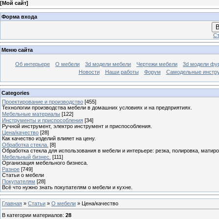
[
Мой сайт
]
Форма входа
В
Ст
Меню сайта
Об интерьере
О мебели
3d модели мебели
Чертежи мебели
3d модели фу
Новости
Наши работы
Форум
Самодельные инстр
Categories
Проектирование и производство
[455]
Технологии производства мебели в домашних условиях и на предприятиях.
Мебельные материалы
[122]
Инструменты и приспособления
[34]
Ручной инструмент, электро инструмент и приспособления.
Цена/качество
[28]
Как качество изделий влияет на цену.
Обработка стекла.
[8]
Обработка стекла для использования в мебели и интерьере: резка, полировка, матиро
Мебельный бизнес.
[111]
Организация мебельного бизнеса.
Разное
[749]
Статьи о мебели
Покупателям
[28]
Всё что нужно знать покупателям о мебели и кухне.
Главная
»
Статьи
»
О мебели
» Цена/качество
В категории материалов
:
28