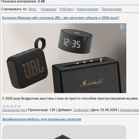
Показано материалов
:
1-10
Сортировать по
:
Дате
·
Названию
·
Рейтингу
·
Коментариям
·
Просмотрам
Колонка Маршал або колонка JBL: яку акустику обрати у 2026 році?
У 2026 році бездротова акустика стала не просто способом прослуховування музики,
Цена/качество
|
Просмотров:
135
|
Добавил:
shultsolga
|
Дата:
01.06.2026
|
Комментари
Дизайнерская мебель для маленьких квартир