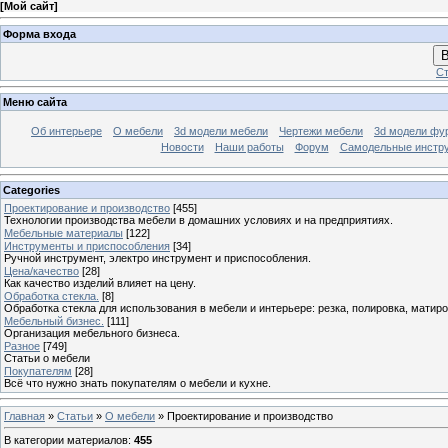
[
Мой сайт
]
Форма входа
В
Ст
Меню сайта
Об интерьере
О мебели
3d модели мебели
Чертежи мебели
3d модели фу
Новости
Наши работы
Форум
Самодельные инстр
Categories
Проектирование и производство
[455]
Технологии производства мебели в домашних условиях и на предприятиях.
Мебельные материалы
[122]
Инструменты и приспособления
[34]
Ручной инструмент, электро инструмент и приспособления.
Цена/качество
[28]
Как качество изделий влияет на цену.
Обработка стекла.
[8]
Обработка стекла для использования в мебели и интерьере: резка, полировка, матиро
Мебельный бизнес.
[111]
Организация мебельного бизнеса.
Разное
[749]
Статьи о мебели
Покупателям
[28]
Всё что нужно знать покупателям о мебели и кухне.
Главная
»
Статьи
»
О мебели
» Проектирование и производство
В категории материалов
:
455