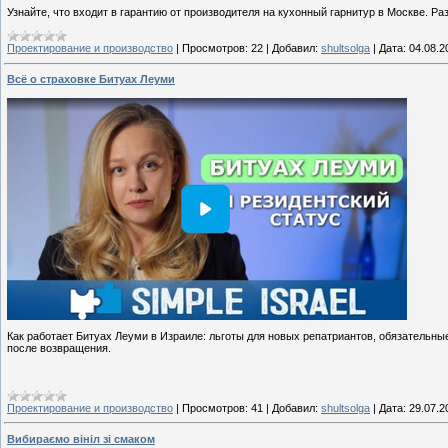
Узнайте, что входит в гарантию от производителя на кухонный гарнитур в Москве. Р
Проектирование и производство
|
Просмотров:
22
|
Добавил:
shultsolga
|
Дата:
04.08.2
Всё о страховке Битуах Леуми
Как работает Битуах Леуми в Израиле: льготы для новых репатриантов, обязательные
после возвращения.
Проектирование и производство
|
Просмотров:
41
|
Добавил:
shultsolga
|
Дата:
29.07.2
Вибираємо вініл зі смаком