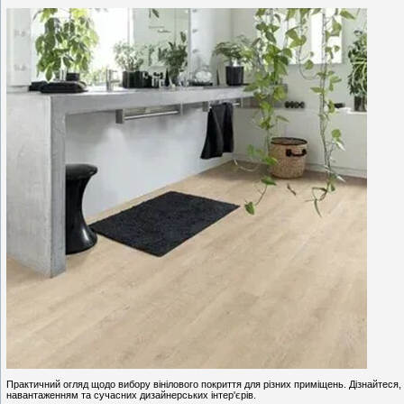
Практичний огляд щодо вибору вінілового покриття для різних приміщень. Дізнайтеся, 
навантаженням та сучасних дизайнерських інтер'єрів.