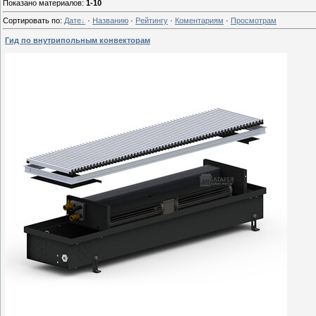
Показано материалов
:
1-10
Сортировать по
:
Дате
·
Названию
·
Рейтингу
·
Коментариям
·
Просмотрам
Гид по внутрипольным конвекторам