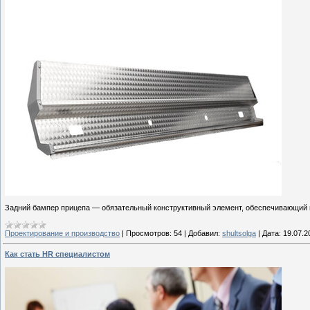
Задний бампер прицепа — обязательный конструктивный элемент, обеспечивающий п
Проектирование и производство
|
Просмотров:
54
|
Добавил:
shultsolga
|
Дата:
19.07.2
Как стать HR специалистом