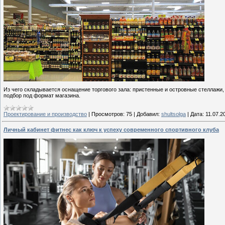
Из чего складывается оснащение торгового зала: пристенные и островные стеллажи,
подбор под формат магазина.
Проектирование и производство
|
Просмотров:
75
|
Добавил:
shultsolga
|
Дата:
11.07.2
Личный кабинет фитнес как ключ к успеху современного спортивного клуба