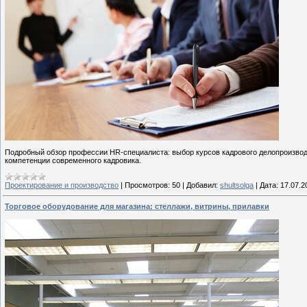
Подробный обзор профессии HR-специалиста: выбор курсов кадрового делопроизвод
компетенции современного кадровика.
Проектирование и производство
|
Просмотров:
50
|
Добавил:
shultsolga
|
Дата:
17.07.2
Торговое оборудование для магазина: стеллажи, витрины, прилавки