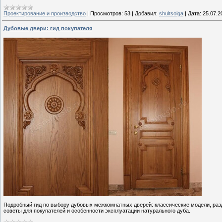
Проектирование и производство
|
Просмотров:
53
|
Добавил:
shultsolga
|
Дата:
25.07.2
Дубовые двери: гид покупателя
Подробный гид по выбору дубовых межкомнатных дверей: классические модели, раз
советы для покупателей и особенности эксплуатации натурального дуба.