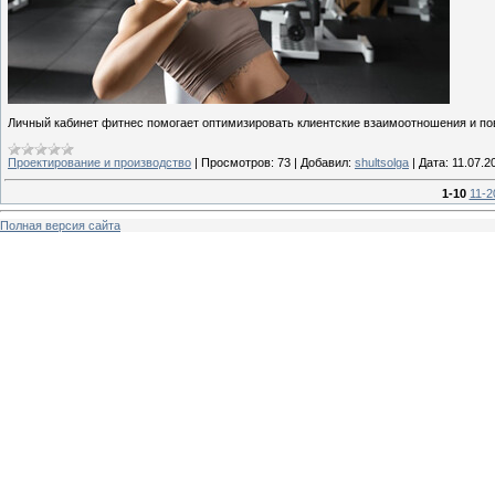
Личный кабинет фитнес помогает оптимизировать клиентские взаимоотношения и по
Проектирование и производство
|
Просмотров:
73
|
Добавил:
shultsolga
|
Дата:
11.07.2
1-10
11-2
Полная версия сайта