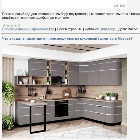
Практический гид для киевлян по выбору внутрипольных конвекторов: высота стяжки,
решётки и типичные ошибки при монтаже.
Проектирование и производство
|
Просмотров:
16
|
Добавил:
shultsolga
|
Дата:
Вчера
Что входит в гарантию от производителя на кухонный гарнитур в Москве?