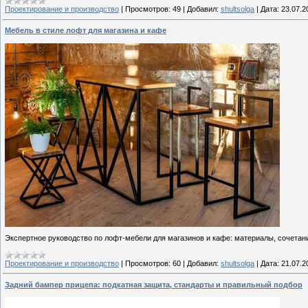
Проектирование и производство
|
Просмотров:
49
|
Добавил:
shultsolga
|
Дата:
23.07.2
Мебель в стиле лофт для магазина и кафе
Экспертное руководство по лофт-мебели для магазинов и кафе: материалы, сочетани
Проектирование и производство
|
Просмотров:
60
|
Добавил:
shultsolga
|
Дата:
21.07.2
Задний бампер прицепа: подкатная защита, стандарты и правильный подбор